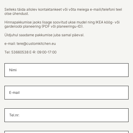
Selleks täida allolev kontaktankeet või võta meiega e-maili/telefoni teel
otse ühendust.
Hinnapakkumise jaoks lisage soovitud ukse mudel ning IKEA köög- või
garderoobi planeering (PDF või planeeringu-ID).
Üldjuhul saadame pakkumise juba samal päeval.
e-mail:
tere@customkitchen.eu
Tel:
53660538
E-R: 09:00-17:00