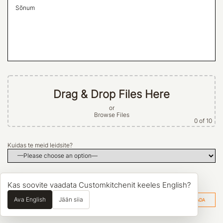
Drag & Drop Files Here
or
Browse Files
0
of 10
Kuidas te meid leidsite?
Kas soovite vaadata Customkitchenit keeles English?
Nõustun tingimustega
Ava English
Jään siia
Alternative: