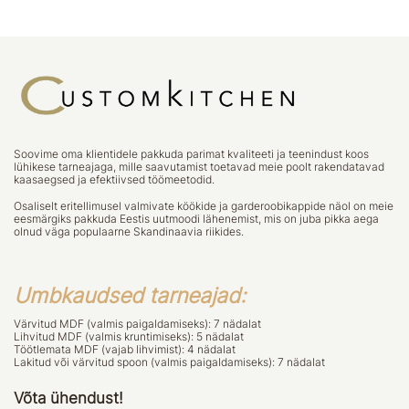
Soovime oma klientidele pakkuda parimat kvaliteeti ja teenindust koos
lühikese tarneajaga, mille saavutamist toetavad meie poolt rakendatavad
kaasaegsed ja efektiivsed töömeetodid.
Osaliselt eritellimusel valmivate köökide ja garderoobikappide näol on meie
eesmärgiks pakkuda Eestis uutmoodi lähenemist, mis on juba pikka aega
olnud väga populaarne Skandinaavia riikides.
Umbkaudsed tarneajad:
Värvitud MDF (valmis paigaldamiseks): 7 nädalat
Lihvitud MDF (valmis kruntimiseks): 5 nädalat
Töötlemata MDF (vajab lihvimist): 4 nädalat
Lakitud või värvitud spoon (valmis paigaldamiseks): 7 nädalat
Võta ühendust!