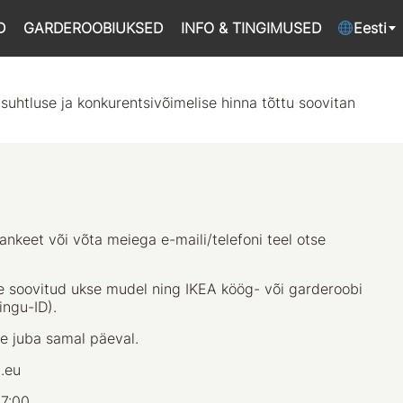
D
GARDEROOBIUKSED
INFO & TINGIMUSED
Eesti
suhtluse ja konkurentsivõimelise hinna tõttu soovitan
tankeet või võta meiega e-maili/telefoni teel otse
e soovitud ukse mudel ning IKEA köög- või garderoobi
ingu-ID).
e juba samal päeval.
.eu
17:00