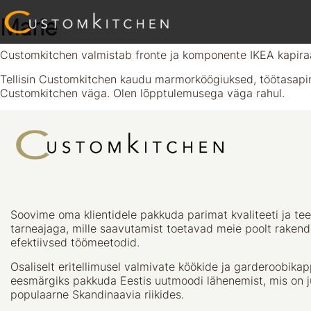
Marie
Customkitchen valmistab fronte ja komponente IKEA kapira
Tellisin Customkitchen kaudu marmorköögiuksed, töötasapinn
Customkitchen väga. Olen lõpptulemusega väga rahul.
Soovime oma klientidele pakkuda parimat kvaliteeti ja tee
tarneajaga, mille saavutamist toetavad meie poolt raken
efektiivsed töömeetodid.
Osaliselt eritellimusel valmivate köökide ja garderoobika
eesmärgiks pakkuda Eestis uutmoodi lähenemist, mis on 
populaarne Skandinaavia riikides.