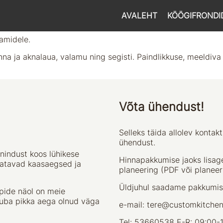
AVALEHT
KÖÖGIFRONDI
amidele.
a ja aknalaua, valamu ning segisti. Paindlikkuse, meeldiva 
Võta ühendust!
Selleks täida allolev kontak
ühendust.
nindust koos lühikese
Hinnapakkumise jaoks lisag
datavad kaasaegsed ja
planeering (PDF või planeer
Üldjuhul saadame pakkumis
ppide näol on meie
juba pikka aega olnud väga
e-mail:
tere@customkitchen
Tel:
53660538
E-R: 09:00-