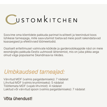
Soovime oma klientidele pakkuda parimat kvaliteeti ja teenindust koos
lühikese tarneajaga, mille saavutamist toetavad meie poolt rakendatavad
kaasaegsed ja efektiivsed töömeetodid.
Osaliselt eritellimusel valmivate köökide ja garderoobikappide näol on meie
eesmärgiks pakkuda Eestis uutmoodi lähenemist, mis on juba pikka aega
olnud väga populaarne Skandinaavia riikides.
Umbkaudsed tarneajad:
Värvitud MDF (valmis paigaldamiseks): 7 nädalat
Lihvitud MDF (valmis kruntimiseks): 5 nädalat
Töötlemata MDF (vajab lihvimist): 4 nädalat
Lakitud või värvitud spoon (valmis paigaldamiseks): 7 nädalat
Võta ühendust!