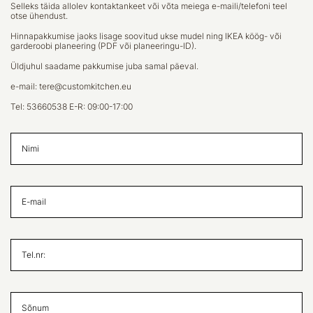
Selleks täida allolev kontaktankeet või võta meiega e-maili/telefoni teel
otse ühendust.
Hinnapakkumise jaoks lisage soovitud ukse mudel ning IKEA köög- või
garderoobi planeering (PDF või planeeringu-ID).
Üldjuhul saadame pakkumise juba samal päeval.
e-mail:
tere@customkitchen.eu
Tel:
53660538
E-R: 09:00-17:00