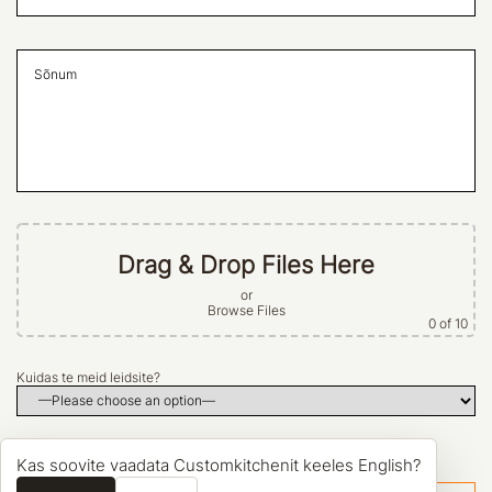
Drag & Drop Files Here
or
Browse Files
0
of 10
Kuidas te meid leidsite?
Kas soovite vaadata Customkitchenit keeles English?
Nõustun tingimustega