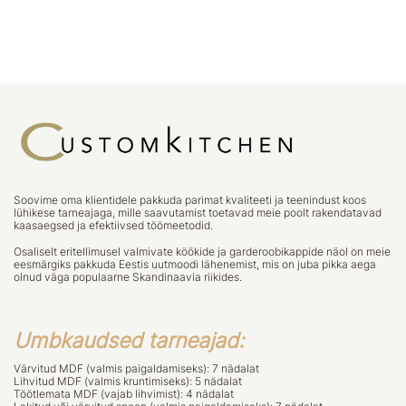
Soovime oma klientidele pakkuda parimat kvaliteeti ja teenindust koos
lühikese tarneajaga, mille saavutamist toetavad meie poolt rakendatavad
kaasaegsed ja efektiivsed töömeetodid.
Osaliselt eritellimusel valmivate köökide ja garderoobikappide näol on meie
eesmärgiks pakkuda Eestis uutmoodi lähenemist, mis on juba pikka aega
olnud väga populaarne Skandinaavia riikides.
Umbkaudsed tarneajad:
Värvitud MDF (valmis paigaldamiseks): 7 nädalat
Lihvitud MDF (valmis kruntimiseks): 5 nädalat
Töötlemata MDF (vajab lihvimist): 4 nädalat