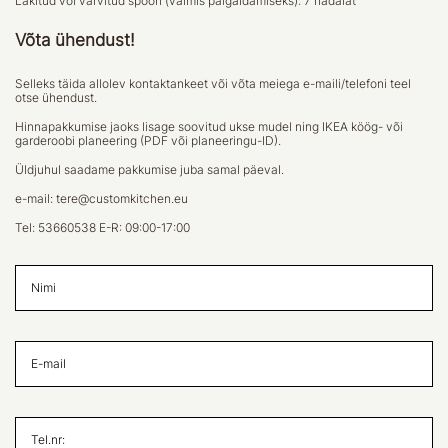
Lakitud või värvitud spoon (valmis paigaldamiseks): 7 nädalat
Võta ühendust!
Selleks täida allolev kontaktankeet või võta meiega e-maili/telefoni teel
otse ühendust.
Hinnapakkumise jaoks lisage soovitud ukse mudel ning IKEA köög- või
garderoobi planeering (PDF või planeeringu-ID).
Üldjuhul saadame pakkumise juba samal päeval.
e-mail:
tere@customkitchen.eu
Tel:
53660538
E-R: 09:00-17:00